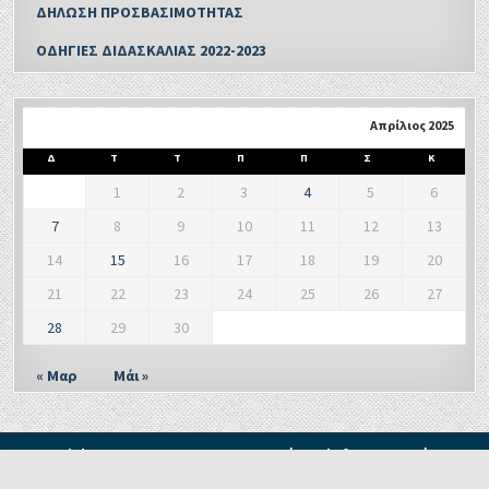
ΔΗΛΩΣΗ ΠΡΟΣΒΑΣΙΜΟΤΗΤΑΣ
ΟΔΗΓΙΕΣ ΔΙΔΑΣΚΑΛΙΑΣ 2022-2023
Απρίλιος 2025
Δ
Τ
Τ
Π
Π
Σ
Κ
1
2
3
4
5
6
7
8
9
10
11
12
13
14
15
16
17
18
19
20
21
22
23
24
25
26
27
28
29
30
« Μαρ
Μάι »
Copyright © 2021 - Δ. Π. Ε. ΞΑΝΘΗΣ Τμήμα Δ' Πληροφορικής και
Νέων Τεχνολογιών