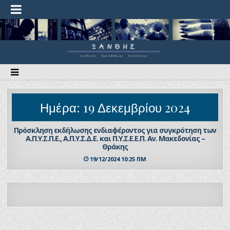
Ημέρα:
19 Δεκεμβρίου 2024
Πρόσκληση εκδήλωσης ενδιαφέροντος για συγκρότηση των
Α.Π.Υ.Σ.Π.Ε., Α.Π.Υ.Σ.Δ.Ε. και Π.Υ.Σ.Ε.Ε.Π. Αν. Μακεδονίας –
Θράκης
19/12/2024 10:25 ΠΜ