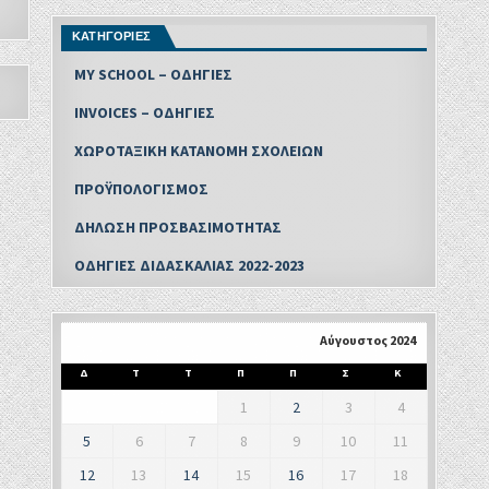
ΚΑΤΗΓΟΡΙΕΣ
MY SCHOOL – ΟΔΗΓΙΕΣ
INVOICES – ΟΔΗΓΙΕΣ
ΧΩΡΟΤΑΞΙΚΗ ΚΑΤΑΝΟΜΗ ΣΧΟΛΕΙΩΝ
ΠΡΟΫΠΟΛΟΓΙΣΜΟΣ
ΔΗΛΩΣΗ ΠΡΟΣΒΑΣΙΜΟΤΗΤΑΣ
ΟΔΗΓΙΕΣ ΔΙΔΑΣΚΑΛΙΑΣ 2022-2023
Αύγουστος 2024
Δ
Τ
Τ
Π
Π
Σ
Κ
1
2
3
4
5
6
7
8
9
10
11
12
13
14
15
16
17
18