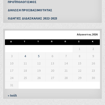
ΠΡΟΫΠΟΛΟΓΙΣΜΟΣ
ΔΗΛΩΣΗ ΠΡΟΣΒΑΣΙΜΟΤΗΤΑΣ
ΟΔΗΓΙΕΣ ΔΙΔΑΣΚΑΛΙΑΣ 2022-2023
Αύγουστος 2026
Δ
Τ
Τ
Π
Π
Σ
Κ
1
2
3
4
5
6
7
8
9
10
11
12
13
14
15
16
17
18
19
20
21
22
23
24
25
26
27
28
29
30
31
« Ιούλ