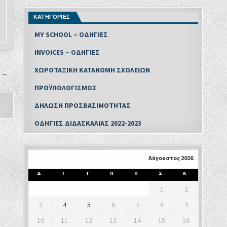
ΚΑΤΗΓΟΡΙΕΣ
MY SCHOOL – ΟΔΗΓΙΕΣ
INVOICES – ΟΔΗΓΙΕΣ
ΧΩΡΟΤΑΞΙΚΗ ΚΑΤΑΝΟΜΗ ΣΧΟΛΕΙΩΝ
ν →
ΠΡΟΫΠΟΛΟΓΙΣΜΟΣ
ΔΗΛΩΣΗ ΠΡΟΣΒΑΣΙΜΟΤΗΤΑΣ
ΟΔΗΓΙΕΣ ΔΙΔΑΣΚΑΛΙΑΣ 2022-2023
Αύγουστος 2026
Δ
Τ
Τ
Π
Π
Σ
Κ
1
2
3
4
5
6
7
8
9
10
11
12
13
14
15
16