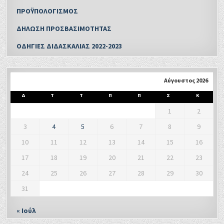
ΠΡΟΫΠΟΛΟΓΙΣΜΟΣ
ΔΗΛΩΣΗ ΠΡΟΣΒΑΣΙΜΟΤΗΤΑΣ
ΟΔΗΓΙΕΣ ΔΙΔΑΣΚΑΛΙΑΣ 2022-2023
Αύγουστος 2026
Δ
Τ
Τ
Π
Π
Σ
Κ
1
2
3
4
5
6
7
8
9
10
11
12
13
14
15
16
17
18
19
20
21
22
23
24
25
26
27
28
29
30
31
« Ιούλ