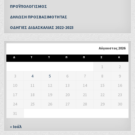
ΠΡΟΫΠΟΛΟΓΙΣΜΟΣ
ΔΗΛΩΣΗ ΠΡΟΣΒΑΣΙΜΟΤΗΤΑΣ
ΟΔΗΓΙΕΣ ΔΙΔΑΣΚΑΛΙΑΣ 2022-2023
Αύγουστος 2026
Δ
Τ
Τ
Π
Π
Σ
Κ
1
2
3
4
5
6
7
8
9
10
11
12
13
14
15
16
17
18
19
20
21
22
23
24
25
26
27
28
29
30
31
« Ιούλ