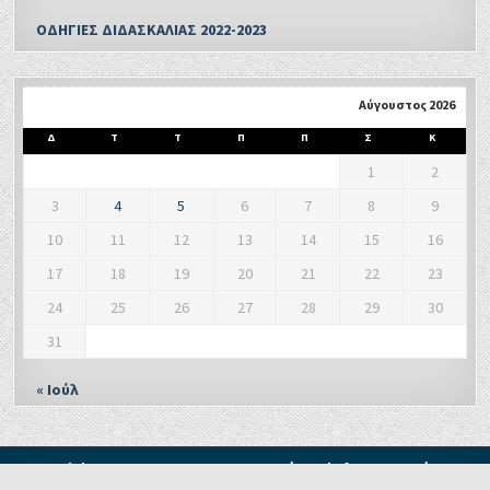
ΟΔΗΓΙΕΣ ΔΙΔΑΣΚΑΛΙΑΣ 2022-2023
Αύγουστος 2026
Δ
Τ
Τ
Π
Π
Σ
Κ
1
2
3
4
5
6
7
8
9
10
11
12
13
14
15
16
17
18
19
20
21
22
23
24
25
26
27
28
29
30
31
« Ιούλ
Copyright © 2021 - Δ. Π. Ε. ΞΑΝΘΗΣ Τμήμα Δ' Πληροφορικής και
Νέων Τεχνολογιών