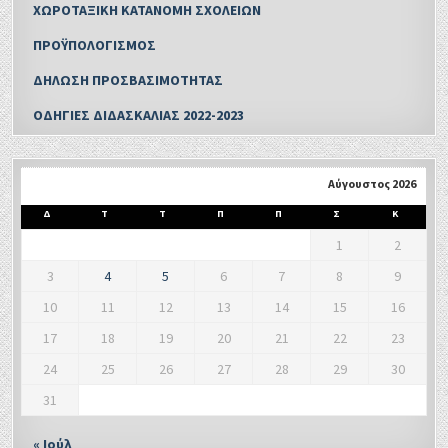
ΧΩΡΟΤΑΞΙΚΗ ΚΑΤΑΝΟΜΗ ΣΧΟΛΕΙΩΝ
ΠΡΟΫΠΟΛΟΓΙΣΜΟΣ
ΔΗΛΩΣΗ ΠΡΟΣΒΑΣΙΜΟΤΗΤΑΣ
ΟΔΗΓΙΕΣ ΔΙΔΑΣΚΑΛΙΑΣ 2022-2023
Αύγουστος 2026
Δ
Τ
Τ
Π
Π
Σ
Κ
1
2
3
4
5
6
7
8
9
10
11
12
13
14
15
16
17
18
19
20
21
22
23
24
25
26
27
28
29
30
31
« Ιούλ