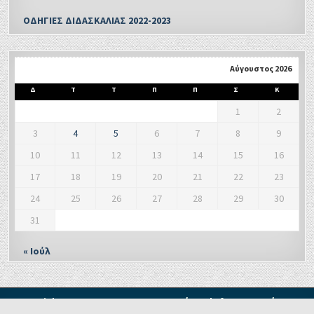
ΟΔΗΓΙΕΣ ΔΙΔΑΣΚΑΛΙΑΣ 2022-2023
Αύγουστος 2026
Δ
Τ
Τ
Π
Π
Σ
Κ
1
2
3
4
5
6
7
8
9
10
11
12
13
14
15
16
17
18
19
20
21
22
23
24
25
26
27
28
29
30
31
« Ιούλ
Copyright © 2021 - Δ. Π. Ε. ΞΑΝΘΗΣ Τμήμα Δ' Πληροφορικής και
Νέων Τεχνολογιών