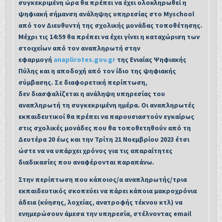
συγκεκριμένη ώρα θα πρέπει να
έχει ολοκληρωθεί η
ψηφιακή σήμανση ανάληψης υπηρεσίας στο Myschool
από τον Διευθυντή της σχολικής
μονάδας τοποθέτησης.
Μέχρι τις 14:59 θα πρέπει να έχει γίνει η καταχώριση των
στοιχείων από τον αναπληρωτή στην
εφαρμογή
anaplirotes.gov.gr
της Ενιαίας Ψηφιακής
Πύλης και η αποδοχή από τον ίδιο της ψηφιακής
σύμβασης. Σε διαφορετική περίπτωση,
δεν διασφαλίζεται η ανάληψη υπηρεσίας του
αναπληρωτή τη συγκεκριμένη ημέρα.
Οι αναπληρωτές
εκπαιδευτικοί θα πρέπει να παρουσιαστούν εγκαίρως
στις σχολικές μονάδες που θα τοποθετηθούν από τη
Δευτέρα 20
έως και την
Τρίτη 21 Νοεμβρίου 2023
έτσι
ώστε να να υπάρχει χρόνος για τις απαραίτητες
διαδικασίες που αναφέρονται παραπάνω.
Στην περίπτωση που κάποιος/α αναπληρωτής/τρια
εκπαιδευτικός σκοπεύει να πάρει κάποια μακροχρόνια
άδεια (κύησης, λοχείας, ανατροφής τέκνου κτλ) να
ενημερώσουν άμεσα την υπηρεσία, στέλνοντας email