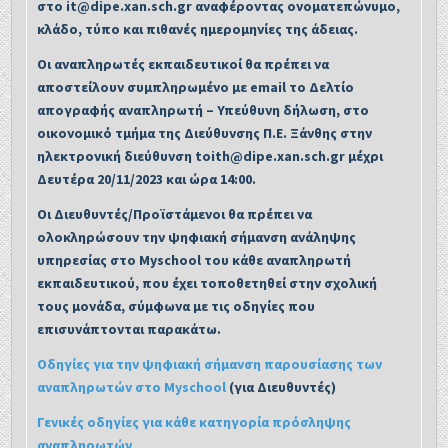
στο it@dipe.xan.sch.gr αναφέροντας ονοματεπώνυμο,
κλάδο, τύπο και πιθανές ημερομηνίες της άδειας.
Οι αναπληρωτές εκπαιδευτικοί θα πρέπει να
αποστείλουν συμπληρωμένο με email το Δελτίο
απογραφής αναπληρωτή – Υπεύθυνη δήλωση, στο
οικονομικό τμήμα της Διεύθυνσης Π.Ε. Ξάνθης στην
ηλεκτρονική διεύθυνση toith@dipe.xan.sch.gr μέχρι
Δευτέρα 20/11/2023 και ώρα 14:00.
Οι Διευθυντές/Προϊστάμενοι θα πρέπει να
ολοκληρώσουν την ψηφιακή σήμανση ανάληψης
υπηρεσίας στο Myschool του κάθε αναπληρωτή
εκπαιδευτικού, που έχει τοποθετηθεί στην σχολική
τους μονάδα, σύμφωνα με τις οδηγίες που
επισυνάπτονται παρακάτω.
Οδηγίες για την ψηφιακή σήμανση παρουσίασης των
αναπληρωτών στο Myschool
(για Διευθυντές)
Γενικές οδηγίες για κάθε κατηγορία πρόσληψης
αναπληρωτών