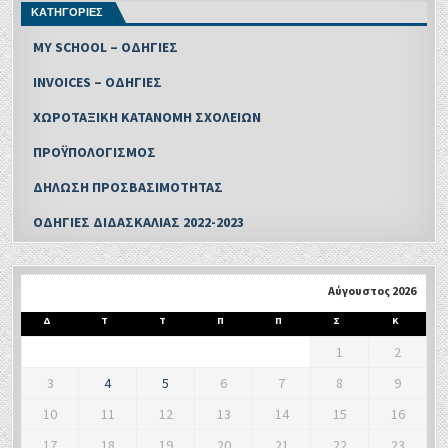
ΚΑΤΗΓΟΡΙΕΣ
MY SCHOOL – ΟΔΗΓΙΕΣ
INVOICES – ΟΔΗΓΙΕΣ
ΧΩΡΟΤΑΞΙΚΗ ΚΑΤΑΝΟΜΗ ΣΧΟΛΕΙΩΝ
ΠΡΟΫΠΟΛΟΓΙΣΜΟΣ
ΔΗΛΩΣΗ ΠΡΟΣΒΑΣΙΜΟΤΗΤΑΣ
ΟΔΗΓΙΕΣ ΔΙΔΑΣΚΑΛΙΑΣ 2022-2023
Αύγουστος 2026
Δ
Τ
Τ
Π
Π
Σ
Κ
1
2
3
4
5
6
7
8
9
10
11
12
13
14
15
16
17
18
19
20
21
22
23