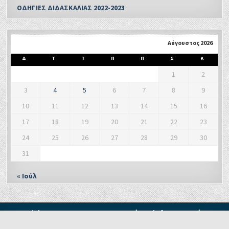
ΟΔΗΓΙΕΣ ΔΙΔΑΣΚΑΛΙΑΣ 2022-2023
Αύγουστος 2026
Δ
Τ
Τ
Π
Π
Σ
Κ
1
2
3
4
5
6
7
8
9
10
11
12
13
14
15
16
17
18
19
20
21
22
23
24
25
26
27
28
29
30
31
« Ιούλ
Copyright © 2021 - Δ. Π. Ε. ΞΑΝΘΗΣ Τμήμα Δ' Πληροφορικής και
Νέων Τεχνολογιών