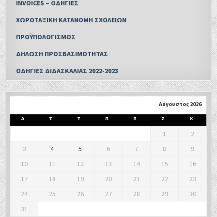
INVOICES – ΟΔΗΓΙΕΣ
ΧΩΡΟΤΑΞΙΚΗ ΚΑΤΑΝΟΜΗ ΣΧΟΛΕΙΩΝ
ΠΡΟΫΠΟΛΟΓΙΣΜΟΣ
ΔΗΛΩΣΗ ΠΡΟΣΒΑΣΙΜΟΤΗΤΑΣ
ΟΔΗΓΙΕΣ ΔΙΔΑΣΚΑΛΙΑΣ 2022-2023
Αύγουστος 2026
Δ
Τ
Τ
Π
Π
Σ
Κ
1
2
3
4
5
6
7
8
9
10
11
12
13
14
15
16
17
18
19
20
21
22
23
24
25
26
27
28
29
30
31