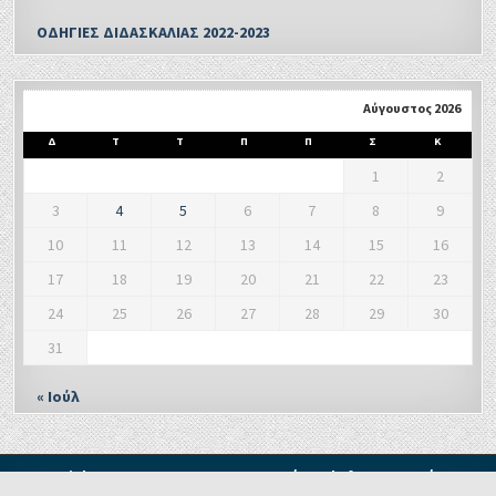
ΟΔΗΓΙΕΣ ΔΙΔΑΣΚΑΛΙΑΣ 2022-2023
Αύγουστος 2026
Δ
Τ
Τ
Π
Π
Σ
Κ
1
2
3
4
5
6
7
8
9
10
11
12
13
14
15
16
17
18
19
20
21
22
23
24
25
26
27
28
29
30
31
« Ιούλ
Copyright © 2021 - Δ. Π. Ε. ΞΑΝΘΗΣ Τμήμα Δ' Πληροφορικής και
Νέων Τεχνολογιών