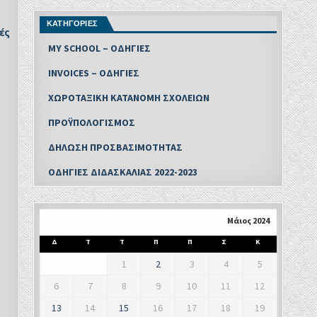
ΚΑΤΗΓΟΡΙΕΣ
ές
MY SCHOOL – ΟΔΗΓΙΕΣ
INVOICES – ΟΔΗΓΙΕΣ
ΧΩΡΟΤΑΞΙΚΗ ΚΑΤΑΝΟΜΗ ΣΧΟΛΕΙΩΝ
ΠΡΟΫΠΟΛΟΓΙΣΜΟΣ
ΔΗΛΩΣΗ ΠΡΟΣΒΑΣΙΜΟΤΗΤΑΣ
ΟΔΗΓΙΕΣ ΔΙΔΑΣΚΑΛΙΑΣ 2022-2023
Μάιος 2024
Δ
Τ
Τ
Π
Π
Σ
Κ
1
2
3
4
5
6
7
8
9
10
11
12
13
14
15
16
17
18
19