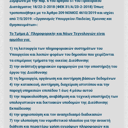
Σύμφωνα με την παρ. 6 του άρθρου 51 του Προεδρικού
Διατάγματος 18/22-2-2018 (
ΦΕΚ 31/Α/23-2-2018
) Όπως
τροποποιήθηκε με το Άρθρο 209 ΝΟΜΟΣ 4610/2019 και ισχύει
από 7/5/2019: «
Οργανισμός Υπουργείου Παιδείας, Έρευνας και
Θρησκευμάτων
»:
Το Τμήμα Δ΄ Πληροφορικής και Νέων Τεχνολογιών είναι
αρμόδιο για:
1) τη λειτουργία των πληροφοριακών συστημάτων του
Υπουργείου και λοιπών φορέων του δημοσίου που χειρίζονται
τα επιμέρους τμήματα της οικείας Διεύθυνσης
2) την ανάπτυξη ψηφιακών εφαρμογών για την υποστήριξη του
έργου της Διεύθυνσης
3) τη δημιουργία, οργάνωση και συντήρηση βάσεων δεδομένων
4) την κατασκευή, συντήρηση, διαχείριση ιστοτόπου και την
παροχή υπηρεσιών επιπέδου 1 έως 4 μέσω αυτού
5) την παρακολούθηση, αναβάθμιση και τεχνική υποστήριξη των
υπολογιστικών και δικτυακών υποδομών της Διεύθυνσης
Εκπαίδευσης
6) την ψηφιοποίηση και τον ανασχεδιασμό διαδικασιών
7) την υλοποίηση του νομοθετικού πλαισίου για την ανοικτή
διάθεση και περαιτέρω χρήση εγγράφων πληροφοριών και