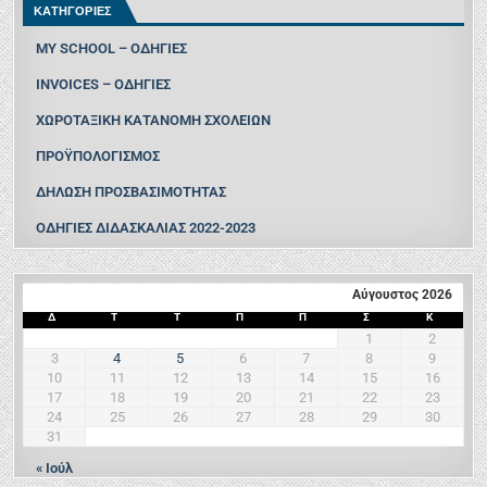
ΚΑΤΗΓΟΡΙΕΣ
MY SCHOOL – ΟΔΗΓΙΕΣ
INVOICES – ΟΔΗΓΙΕΣ
ΧΩΡΟΤΑΞΙΚΗ ΚΑΤΑΝΟΜΗ ΣΧΟΛΕΙΩΝ
ΠΡΟΫΠΟΛΟΓΙΣΜΟΣ
ΔΗΛΩΣΗ ΠΡΟΣΒΑΣΙΜΟΤΗΤΑΣ
ΟΔΗΓΙΕΣ ΔΙΔΑΣΚΑΛΙΑΣ 2022-2023
Αύγουστος 2026
Δ
Τ
Τ
Π
Π
Σ
Κ
1
2
3
4
5
6
7
8
9
10
11
12
13
14
15
16
17
18
19
20
21
22
23
24
25
26
27
28
29
30
31
« Ιούλ