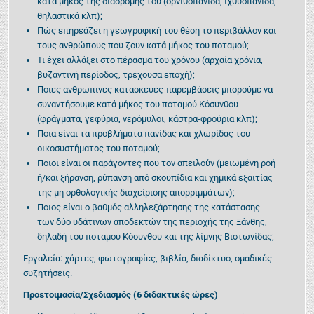
κατά μήκος της διαδρομής του (ορνιθοπανίδα, ιχθυοπανίδα,
θηλαστικά κλπ);
Πώς επηρεάζει η γεωγραφική του θέση το περιβάλλον και
τους ανθρώπους που ζουν κατά μήκος του ποταμού;
Τι έχει αλλάξει στο πέρασμα του χρόνου (αρχαία χρόνια,
βυζαντινή περίοδος, τρέχουσα εποχή);
Ποιες ανθρώπινες κατασκευές-παρεμβάσεις μπορούμε να
συναντήσουμε κατά μήκος του ποταμού Κόσυνθου
(φράγματα, γεφύρια, νερόμυλοι, κάστρα-φρούρια κλπ);
Ποια είναι τα προβλήματα πανίδας και χλωρίδας του
οικοσυστήματος του ποταμού;
Ποιοι είναι οι παράγοντες που τον απειλούν (μειωμένη ροή
ή/και ξήρανση, ρύπανση από σκουπίδια και χημικά εξαιτίας
της μη ορθολογικής διαχείρισης απορριμμάτων);
Ποιος είναι ο βαθμός αλληλεξάρτησης της κατάστασης
των δύο υδάτινων αποδεκτών της περιοχής της Ξάνθης,
δηλαδή του ποταμού Κόσυνθου και της λίμνης Βιστωνίδας;
Εργαλεία: χάρτες, φωτογραφίες, βιβλία, διαδίκτυο, ομαδικές
συζητήσεις.
Προετοιμασία/Σχεδιασμός (6 διδακτικές ώρες)