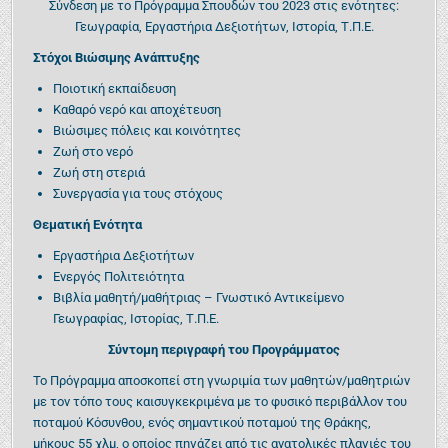
Σύνδεση με το Πρόγραμμα Σπουδών του 2023 στις ενότητες:
Γεωγραφία, Εργαστήρια Δεξιοτήτων, Ιστορία, Τ.Π.Ε.
Στόχοι Βιώσιμης Ανάπτυξης
Ποιοτική εκπαίδευση
Καθαρό νερό και αποχέτευση
Βιώσιμες πόλεις και κοινότητες
Ζωή στο νερό
Ζωή στη στεριά
Συνεργασία για τους στόχους
Θεματική Ενότητα
Εργαστήρια Δεξιοτήτων
Ενεργός Πολιτειότητα
Βιβλία μαθητή/μαθήτριας – Γνωστικό Αντικείμενο
Γεωγραφίας, Ιστορίας, Τ.Π.Ε.
Σύντομη περιγραφή του Προγράμματος
Το Πρόγραμμα αποσκοπεί στη γνωριμία των μαθητών/μαθητριών
με τον τόπο τους καισυγκεκριμένα με το φυσικό περιβάλλον του
ποταμού Κόσυνθου, ενός σημαντικού ποταμού της Θράκης,
μήκους 55 χλμ, ο οποίος πηγάζει από τις ανατολικές πλαγιές του