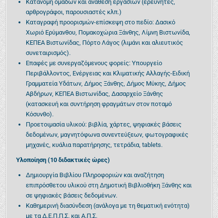
Κατανομή ομάδων και ανάθεση εργασιών (ερευνητές,
αρθρογράφοι, παρουσιαστές κλπ.)
Καταγραφή προορισμών-επίσκεψη στο πεδίο: Δασικό
Χωριό Ερύμανθου, Πομακοχώρια Ξάνθης, Λίμνη Βιστωνίδα,
ΚΕΠΕΑ Βιστωνίδας, Πόρτο Λάγος (λιμάνι και αλιευτικός
συνεταιρισμός).
Επαφές με συνεργαζόμενους φορείς: Υπουργείο
Περιβάλλοντος, Ενέργειας και Κλιματικής Αλλαγής-Ειδική
Γραμματεία Υδάτων, Δήμος Ξάνθης, Δήμος Μύκης, Δήμος
Αβδήρων, ΚΕΠΕΑ Βιστωνίδας, Δασαρχείο Ξάνθης
(κατασκευή και συντήρηση φραγμάτων στον ποταμό
Κόσυνθο).
Προετοιμασία υλικού: βιβλία, χάρτες, ψηφιακές βάσεις
δεδομένων, μαγνητόφωνα συνεντεύξεων, φωτογραφικές
μηχανές, κυάλια παρατήρησης, τετράδια, tablets.
Υλοποίηση (10 διδακτικές ώρες)
Δημιουργία Βιβλίου Πληροφοριών και αναζήτηση
επιπρόσθετου υλικού στη Δημοτική Βιβλιοθήκη Ξάνθης και
σε ψηφιακές βάσεις δεδομένων.
Καθημερινή διασύνδεση (ανάλογα με τη θεματική ενότητα)
με τα Δ.Ε.Π.Π.Σ. και Α.Π.Σ.