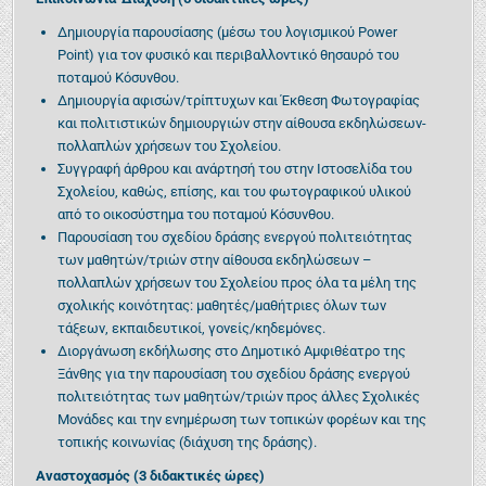
Δημιουργία παρουσίασης (μέσω του λογισμικού Power
Point) για τον φυσικό και περιβαλλοντικό θησαυρό του
ποταμού Κόσυνθου.
Δημιουργία αφισών/τρίπτυχων και Έκθεση Φωτογραφίας
και πολιτιστικών δημιουργιών στην αίθουσα εκδηλώσεων-
πολλαπλών χρήσεων του Σχολείου.
Συγγραφή άρθρου και ανάρτησή του στην Ιστοσελίδα του
Σχολείου, καθώς, επίσης, και του φωτογραφικού υλικού
από το οικοσύστημα του ποταμού Κόσυνθου.
Παρουσίαση του σχεδίου δράσης ενεργού πολιτειότητας
των μαθητών/τριών στην αίθουσα εκδηλώσεων –
πολλαπλών χρήσεων του Σχολείου προς όλα τα μέλη της
σχολικής κοινότητας: μαθητές/μαθήτριες όλων των
τάξεων, εκπαιδευτικοί, γονείς/κηδεμόνες.
Διοργάνωση εκδήλωσης στο Δημοτικό Αμφιθέατρο της
Ξάνθης για την παρουσίαση του σχεδίου δράσης ενεργού
πολιτειότητας των μαθητών/τριών προς άλλες Σχολικές
Μονάδες και την ενημέρωση των τοπικών φορέων και της
τοπικής κοινωνίας (διάχυση της δράσης).
Αναστοχασμός (3 διδακτικές ώρες)