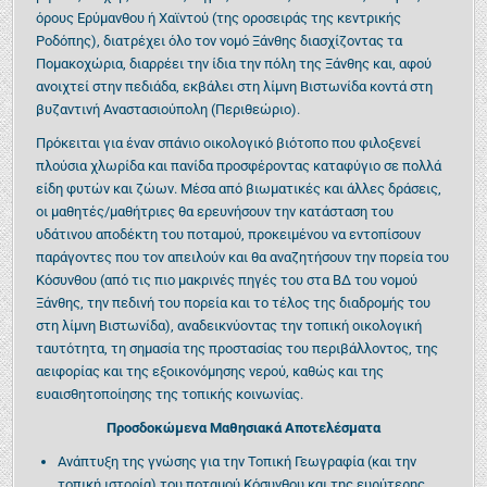
όρους Ερύμανθου ή Χαϊντού (της οροσειράς της κεντρικής
Ροδόπης), διατρέχει όλο τον νομό Ξάνθης διασχίζοντας τα
Πομακοχώρια, διαρρέει την ίδια την πόλη της Ξάνθης και, αφού
ανοιχτεί στην πεδιάδα, εκβάλει στη λίμνη Βιστωνίδα κοντά στη
βυζαντινή Αναστασιούπολη (Περιθεώριο).
Πρόκειται για έναν σπάνιο οικολογικό βιότοπο που φιλοξενεί
πλούσια χλωρίδα και πανίδα προσφέροντας καταφύγιο σε πολλά
είδη φυτών και ζώων. Μέσα από βιωματικές και άλλες δράσεις,
οι μαθητές/μαθήτριες θα ερευνήσουν την κατάσταση του
υδάτινου αποδέκτη του ποταμού, προκειμένου να εντοπίσουν
παράγοντες που τον απειλούν και θα αναζητήσουν την πορεία του
Κόσυνθου (από τις πιο μακρινές πηγές του στα ΒΔ του νομού
Ξάνθης, την πεδινή του πορεία και το τέλος της διαδρομής του
στη λίμνη Βιστωνίδα), αναδεικνύοντας την τοπική οικολογική
ταυτότητα, τη σημασία της προστασίας του περιβάλλοντος, της
αειφορίας και της εξοικονόμησης νερού, καθώς και της
ευαισθητοποίησης της τοπικής κοινωνίας.
Προσδοκώμενα Μαθησιακά Αποτελέσματα
Ανάπτυξη της γνώσης για την Τοπική Γεωγραφία (και την
τοπική ιστορία) του ποταμού Κόσυνθου και της ευρύτερης