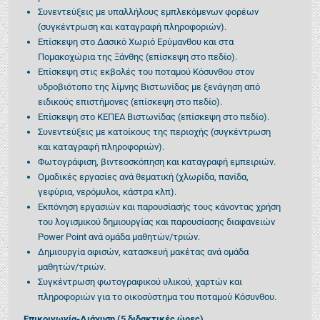
Συνεντεύξεις με υπαλλήλους εμπλεκόμενων φορέων
(συγκέντρωση και καταγραφή πληροφοριών).
Επίσκεψη στο Δασικό Χωριό Ερύμανθου και στα
Πομακοχώρια της Ξάνθης (επίσκεψη στο πεδίο).
Επίσκεψη στις εκβολές του ποταμού Κόσυνθου στον
υδροβιότοπο της λίμνης Βιστωνίδας με ξενάγηση από
ειδικούς επιστήμονες (επίσκεψη στο πεδίο).
Επίσκεψη στο ΚΕΠΕΑ Βιστωνίδας (επίσκεψη στο πεδίο).
Συνεντεύξεις με κατοίκους της περιοχής (συγκέντρωση
και καταγραφή πληροφοριών).
Φωτογράφιση, βιντεοσκόπηση και καταγραφή εμπειριών.
Ομαδικές εργασίες ανά θεματική (χλωρίδα, πανίδα,
γεφύρια, νερόμυλοι, κάστρα κλπ).
Εκπόνηση εργασιών και παρουσίασής τους κάνοντας χρήση
του λογισμικού δημιουργίας και παρουσίασης διαφανειών
Power Point ανά ομάδα μαθητών/τριών.
Δημιουργία αφισών, κατασκευή μακέτας ανά ομάδα
μαθητών/τριών.
Συγκέντρωση φωτογραφικού υλικού, χαρτών και
πληροφοριών για το οικοσύστημα του ποταμού Κόσυνθου.
Επικοινωνία-Διάχυση (5 διδακτικές ώρες)