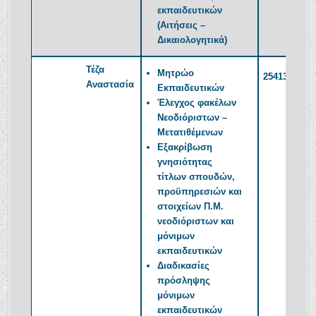
εκπαιδευτικών
(Αιτήσεις –
Δικαιολογητικά)
Τέζα
Μητρώο
2541350209
Αναστασία
Εκπαιδευτικών
Έλεγχος φακέλων
Νεοδιόριστων –
Μετατιθέμενων
Εξακρίβωση
γνησιότητας
τίτλων σπουδών,
προϋπηρεσιών και
στοιχείων Π.Μ.
νεοδιόριστων και
μόνιμων
εκπαιδευτικών
Διαδικασίες
πρόσληψης
μόνιμων
εκπαιδευτικών