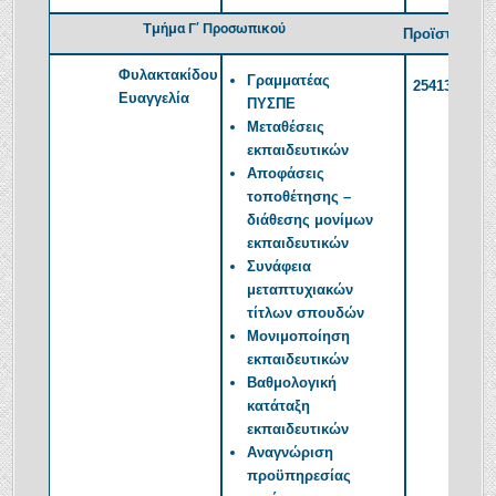
Τμήμα Γ’ Προσωπικού
Προϊσταμένη
Φυλακτακίδου
Γραμματέας
2541350388
Ευαγγελία
ΠΥΣΠΕ
Μεταθέσεις
εκπαιδευτικών
Αποφάσεις
τοποθέτησης –
διάθεσης μονίμων
εκπαιδευτικών
Συνάφεια
μεταπτυχιακών
τίτλων σπουδών
Μονιμοποίηση
εκπαιδευτικών
Βαθμολογική
κατάταξη
εκπαιδευτικών
Αναγνώριση
προϋπηρεσίας