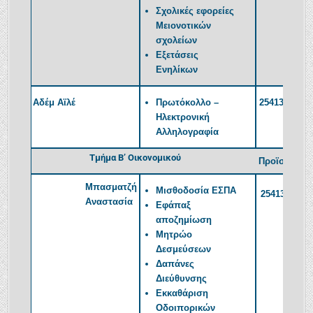
Σχολικές εφορείες
Μειονοτικών
σχολείων
Εξετάσεις
Ενηλίκων
Αδέμ Αϊλέ
Πρωτόκολλο –
2541350383
Ηλεκτρονική
Αλληλογραφία
Τμήμα Β’ Οικονομικού
Προϊσταμέν
Μπασματζή
Μισθοδοσία ΕΣΠΑ
2541350393
Αναστασία
Εφάπαξ
αποζημίωση
Μητρώο
Δεσμεύσεων
Δαπάνες
Διεύθυνσης
Εκκαθάριση
Οδοιπορικών