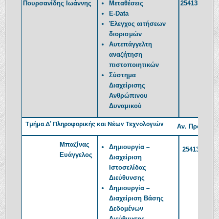
Πουρσανίδης Ιωάννης
Μεταθέσεις
2541350209
E-Data
Έλεγχος αιτήσεων
διορισμών
Αυτεπάγγελτη
αναζήτηση
πιστοποιητικών
Σύστημα
Διαχείρισης
Ανθρώπινου
Δυναμικού
Τμήμα Δ’ Πληροφορικής και Νέων Τεχνολογιών
Αν. Προϊστάμ
Μπαζίνας
Δημιουργία –
2541350382
Ευάγγελος
Διαχείριση
Ιστοσελίδας
Διεύθυνσης
Δημιουργία –
Διαχείριση Βάσης
Δεδομένων
Διεύθυνσης