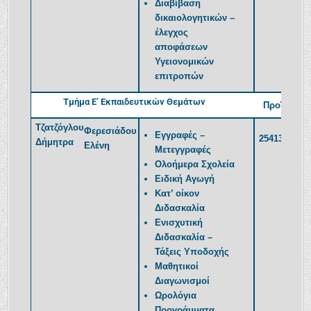
Διαβίβαση
δικαιολογητικών –
έλεγχος
αποφάσεων
Υγειονομικών
επιτροπών
Τμήμα Ε’ Εκπαιδευτικών Θεμάτων
Προϊσταμέ
Τζατζόγλου
Φερεσιάδου
Εγγραφές –
2541350392
Δήμητρα
Ελένη
Μετεγγραφές
Ολοήμερα Σχολεία
Ειδική Αγωγή
Κατ’ οίκον
Διδασκαλία
Ενισχυτική
Διδασκαλία –
Τάξεις Υποδοχής
Μαθητικοί
Διαγωνισμοί
Ωρολόγια
Προγράμματα