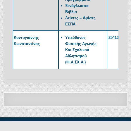
Ξενόγλωσσα
Βιβλία
Δείκτες – Αφίσες
ΕΣΠΑ
Κοντογιάννης
Υπεύθυνος
2541350379
Κωνσταντίνος
Φυσικής Αγωγής
Και Σχολικού
Αθλητισμού
(Φ.Α.ΣΧ.Α.)
Copyright © 2021 - Δ. Π. Ε. ΞΑΝΘΗΣ Τμήμα Δ' Πληροφορικής και Νέων
Τεχνολογιών