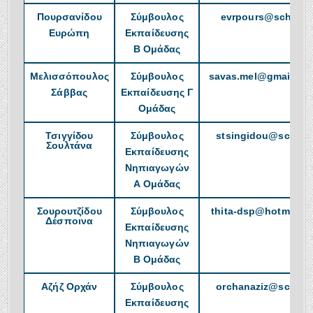
Πουρσανίδου
Σύμβουλος
evrpours@sch.gr
Ευρώπη
Εκπαίδευσης
B Ομάδας
Μελισσόπουλος
Σύμβουλος
savas.mel@gmail.co
Σάββας
Εκπαίδευσης Γ
Ομάδας
Τσιγγίδου
Σύμβουλος
stsingidou@sch.gr
Σουλτάνα
Εκπαίδευσης
Νηπιαγωγών
Α Ομάδας
Σουρουτζίδου
Σύμβουλος
thita-dsp@hotmail.g
Δέσποινα
Εκπαίδευσης
Νηπιαγωγών
Β Ομάδας
Αζήζ Ορχάν
Σύμβουλος
orchanaziz@sch.gr
Εκπαίδευσης