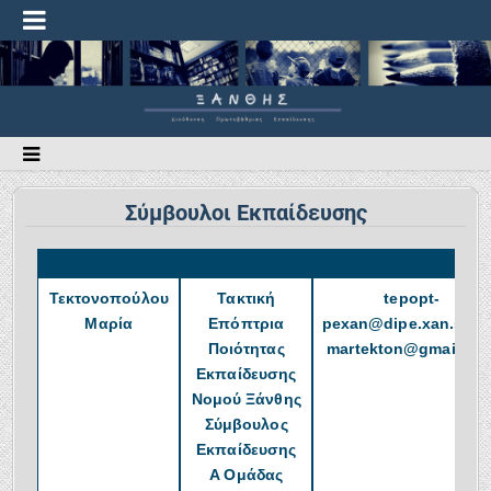
Σύμβουλοι Εκπαίδευσης
Τεκτονοπούλου
Τακτική
tepopt-
Μαρία
Επόπτρια
pexan@dipe.xan.sch.
Ποιότητας
martekton@gmail.co
Εκπαίδευσης
Νομού Ξάνθης
Σύμβουλος
Εκπαίδευσης
A Ομάδας