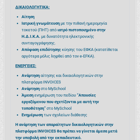
ΔΙΚΑΙΟΛΟΓΗΤΙΚΑ:
Αίτηση
Ιατρική γνωμάτευση
με την πιθανή ημερομηνία
τοκετού (ΠΗΤ) από
ιατρό πιστοποιημένο στην
Η.Δ.Ι.Κ.Α.
με δυνατότητα ηλεκτρονικής
συνταγογράφησης.
Απόφαση επιδότησης
κύησης του ΕΦΚΑ (κατατίθεται
αργότερα μόλις ληφθεί από τον e-EFKA).
ΕΝΕΡΓΕΙΕΣ:
Ανάρτηση
αίτησης και δικαιολογητικών στην
πλατφόρμα INVOICES
Ανάρτηση
στο MySchool
Άμεση
ενημέρωση του πεδίου
“Απουσίες
εργαζόμενου που σχετίζονται με αυτή την
τοποθέτηση”
στο MySchool
Ενημέρωση
των σχολείων διάθεσης
Η ανάρτηση των απαραίτητων δικαιολογητικών στην
πλατφόρμα INVOICES θα πρέπει να γίνεται άμεσα μετά
την υποβολή από την εκπαιδευτικό.