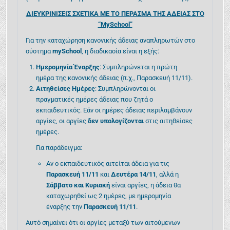
ΔΙΕΥΚΡΙΝΙΣΕΙΣ ΣΧΕΤΙΚΑ ΜΕ ΤΟ ΠΕΡΑΣΜΑ ΤΗΣ ΑΔΕΙΑΣ ΣΤΟ
“MySchool”
Για την καταχώρηση κανονικής άδειας αναπληρωτών στο
σύστημα
mySchool
, η διαδικασία είναι η εξής:
Ημερομηνία Έναρξης
: Συμπληρώνεται η πρώτη
ημέρα της κανονικής άδειας (π.χ., Παρασκευή 11/11).
Αιτηθείσες Ημέρες
: Συμπληρώνονται οι
πραγματικές ημέρες άδειας που ζητά ο
εκπαιδευτικός. Εάν οι ημέρες άδειας περιλαμβάνουν
αργίες, οι αργίες
δεν υπολογίζονται
στις αιτηθείσες
ημέρες.
Για παράδειγμα:
Αν ο εκπαιδευτικός αιτείται άδεια για τις
Παρασκευή 11/11
και
Δευτέρα 14/11
, αλλά η
Σάββατο και Κυριακή
είναι αργίες, η άδεια θα
καταχωρηθεί ως 2 ημέρες, με ημερομηνία
έναρξης την
Παρασκευή 11/11
.
Αυτό σημαίνει ότι οι αργίες μεταξύ των αιτούμενων