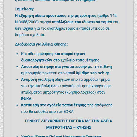
Σημείωση:
Η
εξάμηνη άδεια προστασίας της μητρότητας
(άρθρο 142
Ν.3655/2008) αφορά
υπαλλήλους του ιδιωτικού τομέα
και
δεν ισχύει
για τις αναπληρώτριες εκπαιδευτικούς σε
δημόσια σχολεία.
Διαδικασία για Άδεια Κύησης:
Κατάθεση
αίτησης και απαραίτητων
δικαιολογητικών
στο Σχολείο τοποθέτησης.
Αποστολή αίτησης και γνωμάτευσης
με την πιθανή
ημερομηνία τοκετού στο email
it@dipe.xan.sch.gr
.
Αναμονή για λήψη οδηγιών
από το αρμόδιο τμήμα
για την υποβολή ηλεκτρονικής αίτησης χορήγησης
επιδόματος μητρότητας (κύησης-λοχείας) στον
ΕΦΚΑ
.
Κατάθεση στο σχολείο τοποθέτησης
της απόφασης
που θα εκδοθεί από τον ΕΦΚΑ.
ΓΕΝΙΚΕΣ ΔΙΕΥΚΡΙΝΙΣΕΙΣ ΣΧΕΤΙΚΑ ΜΕ ΤΗΝ ΑΔΕΙΑ
ΜΗΤΡΟΤΗΤΑΣ – ΚΥΗΣΗΣ
Υπολογίζεται η Πιθανή Ημερομηνία Τοκετού