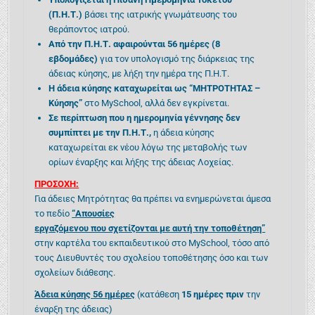
(Π.Η.Τ.)
βάσει της ιατρικής γνωμάτευσης του
θεράποντος ιατρού.
Από την Π.Η.Τ. αφαιρούνται 56 ημέρες (8
εβδομάδες)
για τον υπολογισμό της διάρκειας της
άδειας κύησης, με λήξη την ημέρα της Π.Η.Τ.
Η άδεια κύησης καταχωρείται ως “ΜΗΤΡΟΤΗΤΑΣ –
Κύησης”
στο MySchool, αλλά δεν εγκρίνεται.
Σε περίπτωση που η ημερομηνία γέννησης δεν
συμπίπτει με την Π.Η.Τ.,
η άδεια κύησης
καταχωρείται εκ νέου λόγω της μεταβολής των
ορίων έναρξης και λήξης της άδειας Λοχείας.
ΠΡΟΣΟΧΗ:
Για άδειες Μητρότητας θα πρέπει να ενημερώνεται άμεσα
το πεδίο
“Απουσίες
εργαζόμενου που σχετίζονται με αυτή την τοποθέτηση”
στην καρτέλα του εκπαιδευτικού στο MySchool, τόσο από
τους Διευθυντές του σχολείου τοποθέτησης όσο και των
σχολείων διάθεσης.
Άδεια κύησης 56 ημέρες
(κατάθεση
15 ημέρες πριν
την
έναρξη της άδειας)